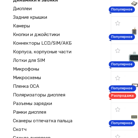
Динамики и звонки
Дисплеи
Популярное
Задние крышки
Камеры
Кнопки и джойстики
Популярное
Коннекторы LCD/SIM/АКБ
Корпуса, корпусные части
Лотки для SIM
Популярное
Микрофоны
Микросхемы
Пленка OCA
Популярное
Поляризаторы дисплея
Распродажа
Разъемы зарядки
Рамки дисплея
Сканеры отпечатка пальца
Популярное
Скотч