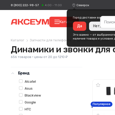
8 (800) 222-98-57
Северск
4:00 - 11:00
Город доставки ваших поку
Каталог
Да
Нет, измени
Это важно — от выбранного
наличие товара и условия 
Каталог
Запчасти для телефонов
Динамики и звонки
Динамики и звонки для
656 товаров · цены от 20 до 1210 ₽
Бренд
Alcatel
Asus
Blackview
Google
Популярное
HTC