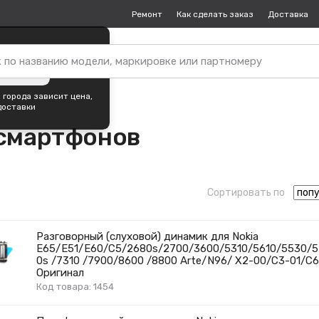
Ремонт
Как сделать заказ
Доставка
пок —
Северск
?
ть город
 города зависит цена,
доставки
 смартфонов
Сортировать по
Разговорный (слуховой) динамик для Nokia
E65/E51/E60/C5/2680s/2700/3600/5310/5610/5530/5
0s /7310 /7900/8600 /8800 Arte/N96/ X2-00/C3-01/C6
Оригинал
Код товара: 1454