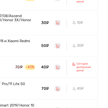
цена!
G7/G8/Ascend
0/Honor 3X/Honor
30
руб.
10
руб.
/8 и Xiaomi Redmi
50
руб.
30
руб.
Сегодня
40
руб.
70
руб.
-43%
дилерская
цена!
Pro/11 Lite 5G
70
руб.
45
руб.
mart 2019/Honor 10