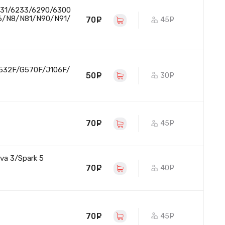
131/6233/6290/6300
6/N8/N81/N90/N91/
70
руб.
45
руб.
532F/G570F/J106F/
50
руб.
30
руб.
70
руб.
45
руб.
va 3/Spark 5
70
руб.
40
руб.
70
руб.
45
руб.