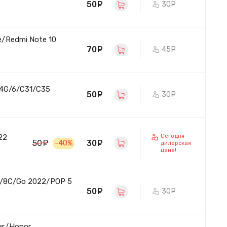
50
руб.
30
руб.
e/Redmi Note 10
70
руб.
45
руб.
 4G/6/C31/C35
50
руб.
30
руб.
Сегодня
22
30
руб.
50
руб.
-40%
дилерская
цена!
o/8C/Go 2022/POP 5
50
руб.
30
руб.
us/Honor