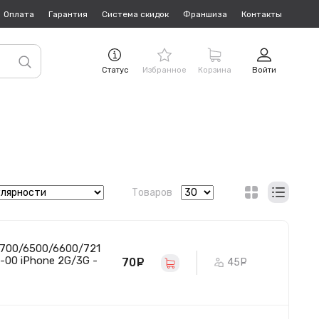
Оплата
Гарантия
Система скидок
Франшиза
Контакты
Статус
Избранное
Корзина
Войти
Товаров
700/6500/6600/721
-00 iPhone 2G/3G -
70
руб.
45
руб.