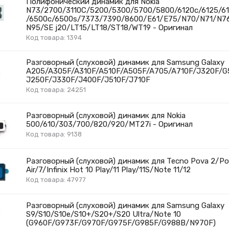
Полифонический динамик для Nokia
N73/2700/3110C/5200/5300/5700/5800/6120c/6125/6
/6500c/6500s/7373/7390/8600/E61/E75/N70/N71/N7
N95/SE j20/LT15/LT18/ST18/WT19 - Оригинал
Код товара: 1394
Разговорный (слуховой) динамик для Samsung Galaxy
A205/A305F/A310F/A510F/A505F/A705/A710F/J320F/G
J250F/J330F/J400F/J510F/J710F
Код товара: 24251
Разговорный (слуховой) динамик для Nokia
500/610/303/700/820/920/MT27i - Оригинал
Код товара: 9138
Разговорный (слуховой) динамик для Tecno Pova 2/Po
Air/7/Infinix Hot 10 Play/11 Play/11S/Note 11/12
Код товара: 47977
Разговорный (слуховой) динамик для Samsung Galaxy
S9/S10/S10e/S10+/S20+/S20 Ultra/Note 10
(G960F/G973F/G970F/G975F/G985F/G988B/N970F)