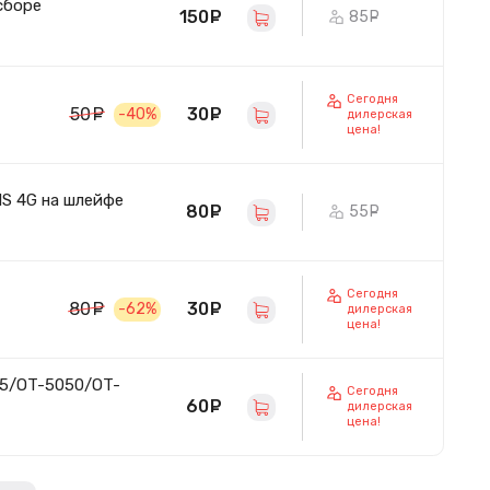
сборе
150
руб.
85
руб.
Сегодня
30
руб.
50
руб.
-40%
дилерская
цена!
1S 4G на шлейфе
80
руб.
55
руб.
Сегодня
30
руб.
80
руб.
-62%
дилерская
цена!
25/OT-5050/OT-
Сегодня
60
руб.
дилерская
цена!