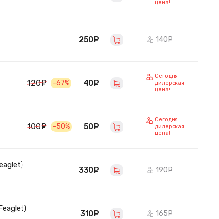
цена!
250
руб.
140
руб.
Сегодня
40
руб.
120
руб.
-67%
дилерская
цена!
Сегодня
50
руб.
100
руб.
-50%
дилерская
цена!
eaglet)
330
руб.
190
руб.
Feaglet)
310
руб.
165
руб.