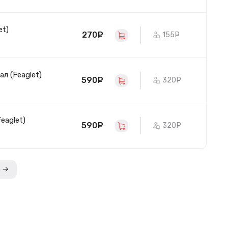
et)
270
руб.
155
руб.
ал (Feaglet)
590
руб.
320
руб.
eaglet)
590
руб.
320
руб.
а →