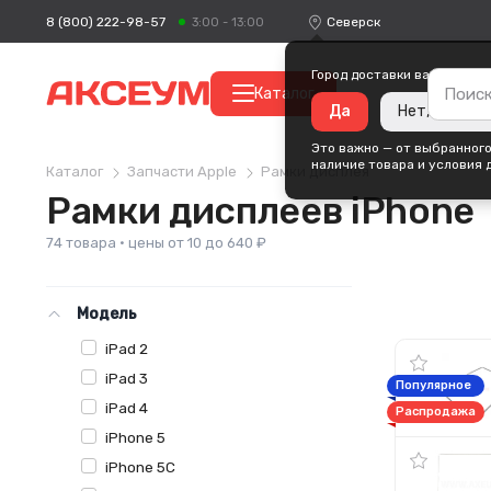
8 (800) 222-98-57
Северск
3:00 - 13:00
Город доставки ваших поку
Каталог
Да
Нет, измени
Это важно — от выбранного
наличие товара и условия 
Каталог
Запчасти Apple
Рамки дисплея
Рамки дисплеев iPhone
74 товара · цены от 10 до 640 ₽
Модель
iPad 2
iPad 3
Популярное
iPad 4
Распродажа
iPhone 5
iPhone 5C