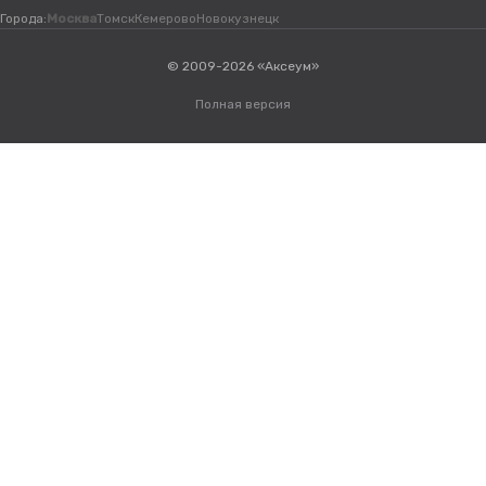
Города:
Москва
Томск
Кемерово
Новокузнецк
© 2009-2026 «Аксеум»
Полная версия