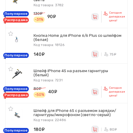
Код товара: 3782
Сегодня
130
руб.
Популярное
90
руб.
дилерская
-31%
Распродажа
цена!
Кнопка Home для iPhone 6/6 Plus со шлейфом
(белая)
Код товара: 18126
140
руб.
75
ру
Популярное
Шлейф iPhone 4S на разъем гарнитуры
(белый)
Код товара: 7231
Сегодня
80
руб.
Популярное
40
руб.
дилерская
-50%
Распродажа
цена!
Шлейф для iPhone 6S с разъемом зарядки/
гарнитуры/микрофоном (светло-серый)
Код товара: 22486
180
руб.
80
ру
Популярное