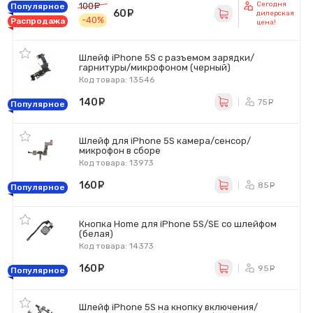
Сегодня
100
руб.
Популярное
60
руб.
дилерская
-40%
Распродажа
цена!
Шлейф iPhone 5S с разъемом зарядки/
гарнитуры/микрофоном (черный)
Код товара: 13546
140
руб.
75
ру
Популярное
Шлейф для iPhone 5S камера/сенсор/
микрофон в сборе
Код товара: 13973
160
руб.
85
ру
Популярное
Кнопка Home для iPhone 5S/SE со шлейфом
(белая)
Код товара: 14373
160
руб.
95
ру
Популярное
Шлейф iPhone 5S на кнопку включения/