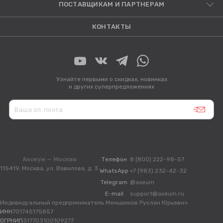
ПОСТАВЩИКАМ И ПАРТНЕРАМ
КОНТАКТЫ
Узнайте первыми о скидках, новинках
и других суперпредложениях
Аксеум — Москва
Телефон
8 (800) 222-98-57
115419, Москва, ул. Вавилова, д. 3
WhatsApp
+7 (983) 232-42-32
Telegram
@axeum
E-mail
support@axeum.ru
Индивидуальный предприниматель Меньшиков Руслан Юрьевич
ИНН
701745175857
ОГРНИП
317703100109277