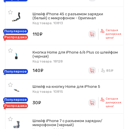
Шлейф iPhone 4S с разъемом зарядки
(белый) с микрофоном - Оригинал
Код товара: 10813
Сегодня
Популярное
110
руб.
дилерская
Распродажа
цена!
Кнопка Home для iPhone 6/6 Plus со шлейфом
(черная)
Код товара: 18128
140
руб.
85
ру
Популярное
Шлейф на кнопку Home для iPhone 5
Код товара: 10815
Сегодня
Популярное
30
руб.
дилерская
Распродажа
цена!
Шлейф iPhone 7 с разъемом зарядки/
микрофоном (черный)