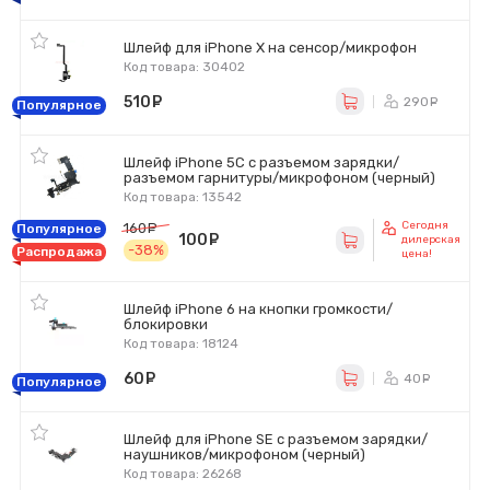
Шлейф для iPhone X на сенсор/микрофон
Код товара: 30402
510
руб.
290
ру
Популярное
Шлейф iPhone 5C с разъемом зарядки/
разъемом гарнитуры/микрофоном (черный)
Код товара: 13542
Сегодня
160
руб.
Популярное
100
руб.
дилерская
-38%
Распродажа
цена!
Шлейф iPhone 6 на кнопки громкости/
блокировки
Код товара: 18124
60
руб.
40
ру
Популярное
Шлейф для iPhone SE с разъемом зарядки/
наушников/микрофоном (черный)
Код товара: 26268