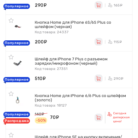
290
руб.
165
ру
Популярное
Кнопка Home для iPhone 6S/6S Plus со
шлейфом (черная)
Код товара: 24337
200
руб.
115
ру
Популярное
Шлейф для iPhone 7 Plus с разъемом
зарядки/микрофоном (черный)
Код товара: 27351
510
руб.
290
ру
Популярное
Кнопка Home для iPhone 6/6 Plus со шлейфом
(золото)
Код товара: 18127
Сегодня
140
руб.
Популярное
70
руб.
дилерская
-50%
Распродажа
цена!
Шлейф для iPhone SE на кнопку включения/