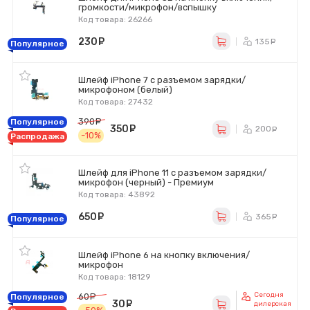
громкости/микрофон/вспышку
Код товара: 26266
230
руб.
135
ру
Популярное
Шлейф iPhone 7 с разъемом зарядки/
микрофоном (белый)
Код товара: 27432
390
руб.
Популярное
350
руб.
200
ру
-10%
Распродажа
Шлейф для iPhone 11 с разъемом зарядки/
микрофон (черный) - Премиум
Код товара: 43892
650
руб.
365
ру
Популярное
Шлейф iPhone 6 на кнопку включения/
микрофон
Код товара: 18129
Сегодня
60
руб.
Популярное
30
руб.
дилерская