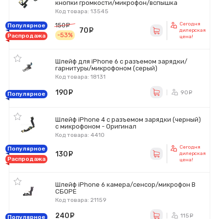
кнопки громкости/микрофон/вспышка
Код товара: 13545
Сегодня
150
руб.
Популярное
70
руб.
дилерская
-53%
Распродажа
цена!
Шлейф для iPhone 6 с разъемом зарядки/
гарнитуры/микрофоном (серый)
Код товара: 18131
190
руб.
90
ру
Популярное
Шлейф iPhone 4 с разъемом зарядки (черный)
с микрофоном - Оригинал
Код товара: 4410
Сегодня
Популярное
130
руб.
дилерская
Распродажа
цена!
Шлейф iPhone 6 камера/сенсор/микрофон В
СБОРЕ
Код товара: 21159
240
руб.
115
ру
Популярное