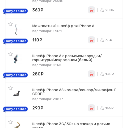
Код товара: 26640
360
руб.
200
ру
Популярное
Межплатный шлейф для iPhone 6
Код товара: 17461
110
руб.
65
ру
Популярное
Шлейф iPhone 6 с разъемом зарядки/
гарнитуры/микрофоном (белый)
Код товара: 18130
280
руб.
135
ру
Популярное
Шлейф iPhone 6S камера/сенсор/микрофон В
СБОРЕ
Код товара: 24877
290
руб.
165
ру
Популярное
Шлейф iPhone 3G/ 3Gs на спикер и датчик
света